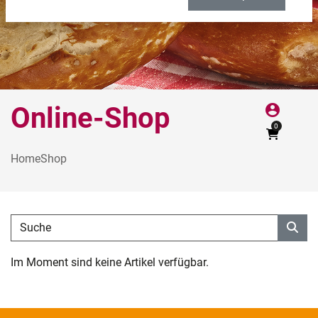
Online-Shop
account_circle
0
Home
Shop
Im Moment sind keine Artikel verfügbar.