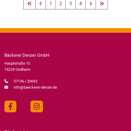
1
2
3
4
Bäckerei Denzer GmbH
Hauptstraße 10
74229 Oedheim
07136 / 20692
info@baeckerei-denzer.de