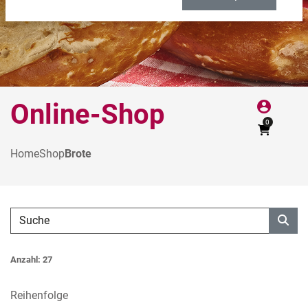
Online-Shop
account_circle
0
Home
Shop
Brote
Anzahl: 27
Reihenfolge