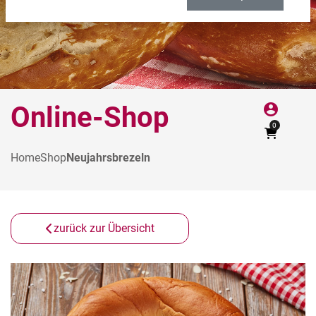
Online-Shop
account_circle
0
Home
Shop
Neujahrsbrezeln
zurück zur Übersicht